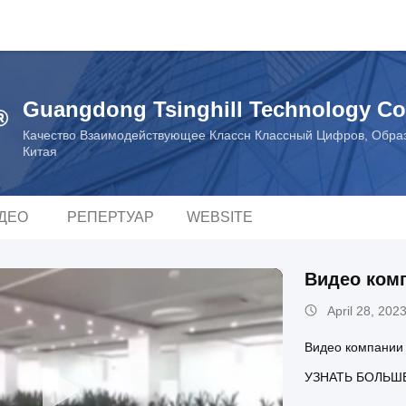
Guangdong Tsinghill Technology Co
Качество Взаимодействующее Классн Классный Цифров, Образ
Китая
ДЕО
РЕПЕРТУАР
WEBSITE
Видео ком
April 28, 202
Видео компании
УЗНАТЬ БОЛЬШ