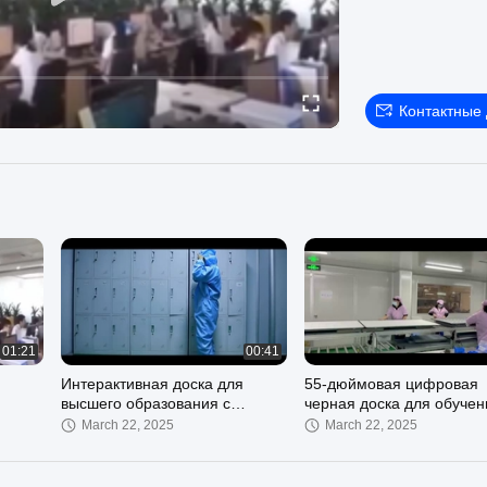
Контактные
01:21
00:41
Интерактивная доска для
55-дюймовая цифровая
высшего образования с
черная доска для обучен
влажностью воздуха 85%
подключенным Wi-Fi и
March 22, 2025
March 22, 2025
встроенными динамикам