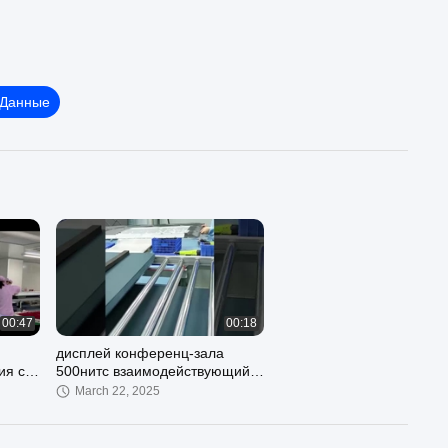
 Данные
00:47
00:18
дисплей конференц-зала
ия с
500нитс взаимодействующий
экран касания 75 дюймов
March 22, 2025
и
взаимодействующий