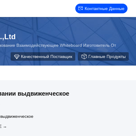
Контактные Данные
.,Ltd
ование Взаимодействующее Whiteboard Изготовитель От
Качественный Поставщик
Главные Продукты
пании выдвиженческое
3
 выдвиженческое
Е →