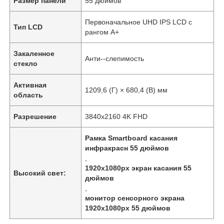
Размер панели
55 дюймов
Первоначальное UHD IPS LCD с
Тип LCD
рангом A+
Закаленное
Анти--слепимость
стекло
Активная
1209,6 (Г) × 680,4 (В) мм
область
Разрешение
3840x2160 4K FHD
Рамка Smartboard касания
инфракрасн 55 дюймов
,
1920x1080px экран касания 55
Высокий свет:
дюймов
,
монитор сенсорного экрана
1920x1080px 55 дюймов