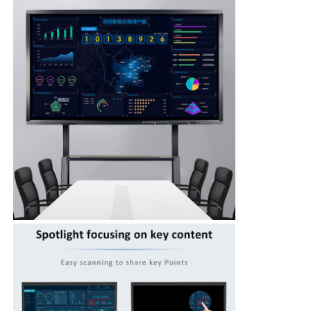
Умное Nano классн классный
Дисплей конференц-зала взаимодействующий
Доска цифров взаимодействующая умная
Вертикальный Signage цифров
Пол стоя взаимодействующий киоск
взаимодействующая индикаторная панель
Горизонтальный киоск экрана касания