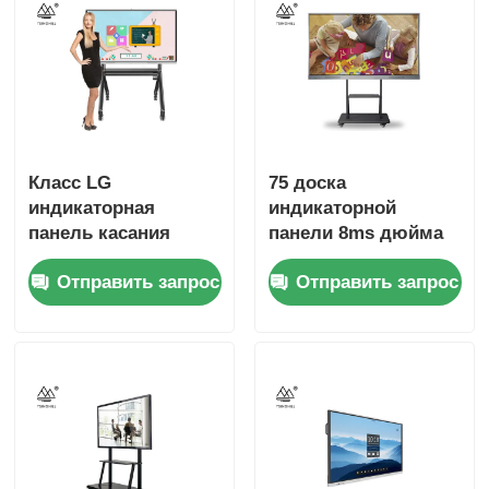
Класс LG
75 доска
индикаторная
индикаторной
панель касания
панели 8ms дюйма
Whiteboard дисплея
взаимодействующая
Отправить запрос
Отправить запрос
86 дюймов
умная для класса
взаимодействующая