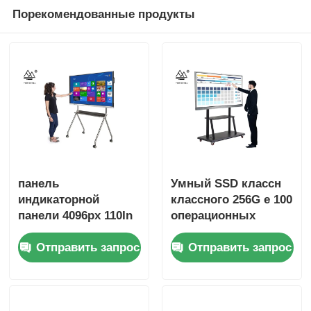
Порекомендованные продукты
панель
Умный SSD классн
индикаторной
классного 256G e 100
панели 4096px 110In
операционных
взаимодействующая
систем Windows 10
Отправить запрос
Отправить запрос
взаимодействующая
экрана касания
для класса
дюйма