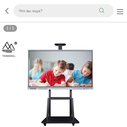
1
/
1