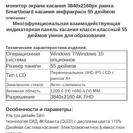
монитор экрана касания 3840x2160px рамка
Smartboard касания инфракрасн 55 дюймов
описание:
Многофункциональная взаимодействующая
индикаторная панель касания классн классный 55
дюймов умное для образования
Технические характеристики изделия:
Операционная
Windows 7/Windows 10
система
опционное
Размер панели
55 дюймов
Первоначальное UHD IPS LCD с
Тип LCD
рангом A+
Закаленное стекло
Анти--слепимость
Активная область
1209,6 (H) ×680.4 (V) MM
Главная страница
Разрешение
3840x2160 4K FHD
Особенности и параметры:
Продукция
Ультра дизайн Silm
технология СИД 4K Кванта (QLED) с дисплеем цвета 110%
Двойная система касания: Электромагнитное & емкостное
Ролики