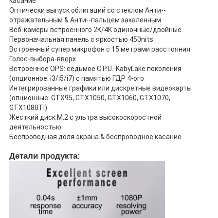
касание
Оптически выпуск облигаций со стеклом Анти--
отражательным & Анти--пальцем закаленным
О Компании
Веб-камеры встроенного 2K/4K одиночные/двойные
Первоначальная панель с яркостью 450nits
Встроенный супер микрофон с 15 метрами расстояния
Наша фабрика
Голос-выбора-вверх
Встроенное OPS: седьмое C.P.U.-KabyLake поколения
(опционное: i3/i5/i7) с памятью ГДР 4-ого
Интегрированные графики или дискретные видеокарты
контроль качества
(опционные: GTX95, GTX1050, GTX1060, GTX1070,
GTX1080TI)
Жесткий диск M.2 с ультра высокоскоростной
контактные данные
деятельностью
Беспроводная доля экрана & беспроводное касание
Отправить запрос
Детали продукта:
Взаимодействующее классн классный цифров
Образование взаимодействующее Whiteboard