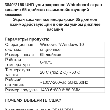
3840*2160 UHD ультракрасное Whiteboard экран
касания 65 дюймов взаимодействующий
описание:
Экран касания все инфракрасн 65 дюймов
взаимодействующий в одном умном дисплее
касания
Параметры продукта:
Операционная
Windows 7/Windows 10
система
опционное
Размер панели
65 дюймов
Работая
0-40℃
температура
Температура
20℃ (под 2℃) ~60℃
запаса
Главная страница
Рабочий
~100V-260Vac 50Hz/60Hz
потенциал
Размер продукта
1483.6*889.6*88.9MM
Продукция
ПОЧЕМУ ВЫБЕРИТЕ США?
Ролики