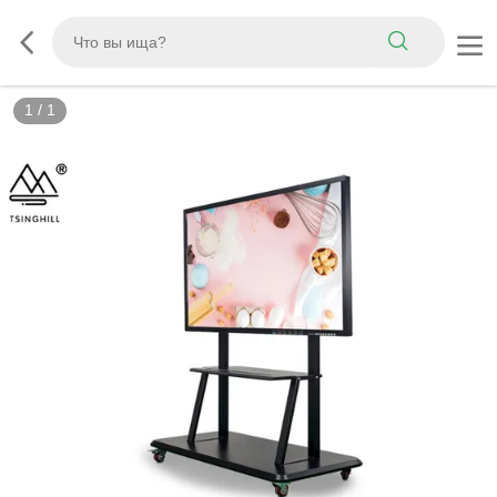
1
/
1