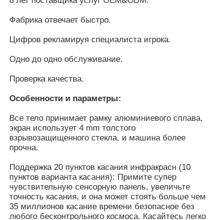
8 лет поставщика услуг OEM&ODM.
Фабрика отвечает быстро.
О Компании
Цифров рекламируя специалиста игрока.
Одно до одно обслуживание.
Наша фабрика
Проверка качества.
контроль качества
Особенности и параметры:
Все тело принимает рамку алюминиевого сплава,
контактные данные
экран использует 4 mm толстого
взрывозащищенного стекла, и машина более
прочна.
Отправить запрос
Поддержка 20 пунктов касания инфракрасн (10
пунктов варианта касания): Примите супер
Взаимодействующее классн классный цифров
чувствительную сенсорную панель, увеличьте
точность касания, и она может стоять больше чем
35 миллионов касание времени безопасное без
Образование взаимодействующее Whiteboard
любого бесконтрольного космоса. Касайтесь легко