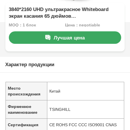
3840*2160 UHD ультракрасное Whiteboard
экран касания 65 дюймов
взаимодействующий
MOQ：1 блок
Цена：negotiable
Лучшая цена
Характер продукции
Место
Китай
происхождения
Фирменное
TSINGHILL
наименование
Сертификация
CE ROHS FCC CCC ISO9001 CNAS