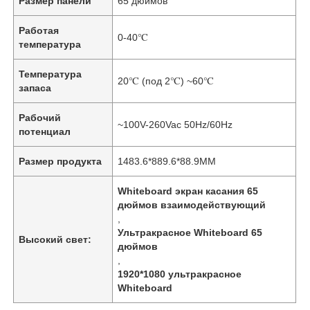
Размер панели
65 дюймов
Работая
0-40℃
температура
Температура
20℃ (под 2℃) ~60℃
запаса
Рабочий
~100V-260Vac 50Hz/60Hz
потенциал
Размер продукта
1483.6*889.6*88.9MM
Whiteboard экран касания 65
дюймов взаимодействующий
,
Ультракрасное Whiteboard 65
Высокий свет:
дюймов
,
1920*1080 ультракрасное
Whiteboard