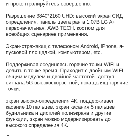
и проконтролируйтесь совершенно.
Разрешение 3840*2160 UHD: высокий экран СИД
Умное Nano классн классный
определения, панель цвета ранга 1.07B LG A+
первоначальная, AWB TECH, костюм для
всеобщих сценариев применения.
Дисплей конференц-зала взаимодействующий
Экран-отражающ с телефоном Android, iPhone, я-
пусковой площадкой, компьютером, etc.
Доска цифров взаимодействующая умная
Поддерживая соединяясь горячие точки WIFI и
делить в то же время. Приходит с двойным WIFI,
Вертикальный Signage цифров
общим модулем и двойной частотой. доступ
сигнала 5G высокоскоростной, пока делящ горячие
точки.
Пол стоя взаимодействующий киоск
экран высоко-определения 4K, поддерживает
касание 10 пальцев, экран касания 5 пальцев
взаимодействующая индикаторная панель
будильника и дисплей полиэкрана и другие
функции, экран можно модернизировать до
высокого определения 4K.
Горизонтальный киоск экрана касания